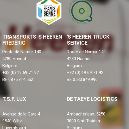
TRANSPORTS 'S HEEREN
'S HEEREN TRUCK
FRÉDÉRIC
SERVICE
Route de Namur 140
Route de Namur 140
4280 Hannut
4280 Hannut
Belgium
Belgium
+32 (0) 19 69 71 92
+32 (0) 19 69 71 92
BE 0875.914.552
BE 0533.849.990
T.S.F. LUX
DE TAEYE LOGISTICS
Avenue de la Gare 4
Ambachtslaan. 5250
9540 Wiltz
3800 Sint-Truiden
Luxembourg
Belgium