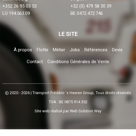
+352 26 95 03 53
+32 (0) 479 58 30 39
LU 194.563.09
BE 0472.472.746
LE SITE
À propos
Flotte
Métier
Jobs
Références
Devis
Contact
Conditions Générales de Vente
2020 - 2026
| Transport Frédéric 's Heeren Group, Tous droits réservés
TVA : BE 0875.914.552
Site web réalisé par
Web Solution Way