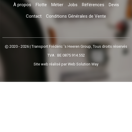
À propos
Flotte
Métier
Jobs
Références
Devis
Contact
Conditions Générales de Vente
2020 - 2026
| Transport Frédéric 's Heeren Group, Tous droits réservés
TVA : BE 0875.914.552
Site web réalisé par
Web Solution Way