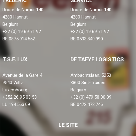
FRÉDÉRIC
SERVICE
Route de Namur 140
Route de Namur 140
4280 Hannut
4280 Hannut
Belgium
Belgium
+32 (0) 19 69 71 92
+32 (0) 19 69 71 92
BE 0875.914.552
BE 0533.849.990
T.S.F. LUX
DE TAEYE LOGISTICS
Avenue de la Gare 4
Ambachtslaan. 5250
9540 Wiltz
3800 Sint-Truiden
Luxembourg
Belgium
+352 26 95 03 53
+32 (0) 479 58 30 39
LU 194.563.09
BE 0472.472.746
LE SITE